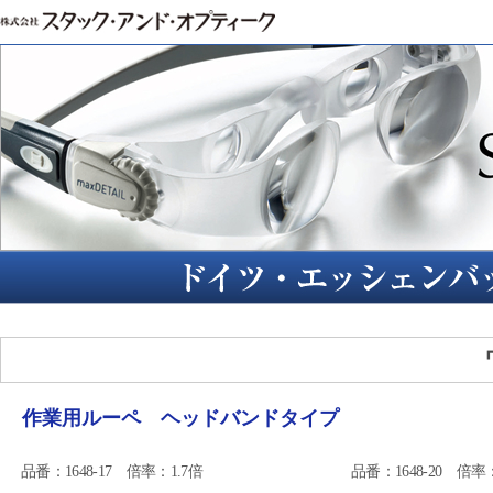
作業用ルーペ ヘッドバンドタイプ
品番：1648-17 倍率：1.7倍
品番：1648-20 倍率