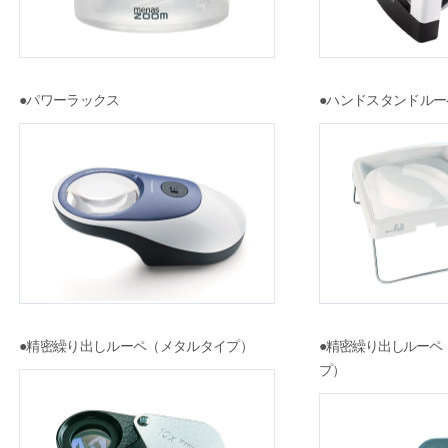
●パワーラックス
●ハンドスタンドルー
●精密繰り出しルーペ（メタルタイプ）
●精密繰り出しルーペ
プ）