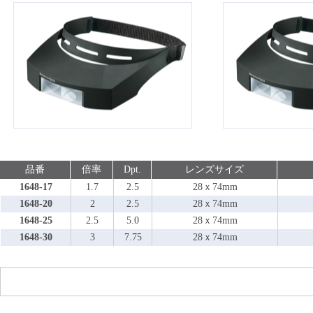
品番
倍率
Dpt.
レンズサイズ
1648-17
1.7
2.5
28ｘ74mm
1648-20
2
2.5
28ｘ74mm
1648-25
2.5
5.0
28ｘ74mm
1648-30
3
7.75
28ｘ74mm