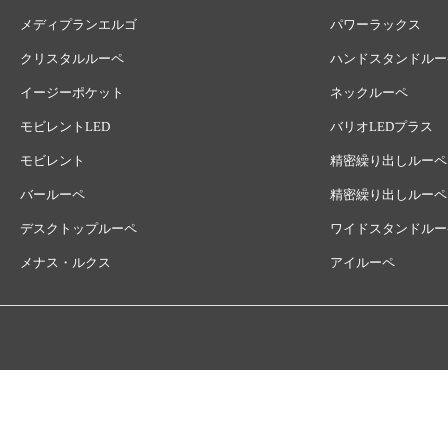
メディプランエルゴ
パワーラックス
クリスタルルーペ
ハンドスタンドルー
イージーポケット
ネックルーペ
モビレントLED
バリオLEDプラス
モビレント
精密繰り出しルーペ
バールーペ
精密繰り出しルーペ
デスクトップルーペ
ワイドスタンドルー
メナス・ルクス
アイルーペ