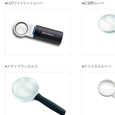
●LEDワイドライトルーペ
●広視野ルーペ
●メディプランエルゴ
●クリスタルルーペ