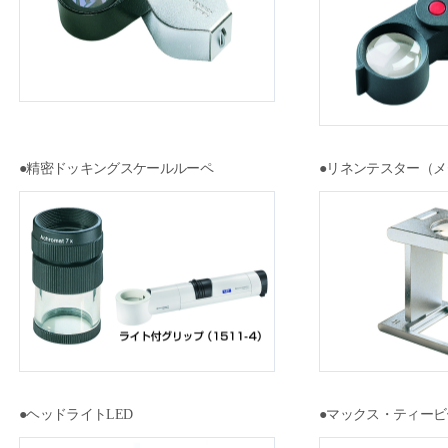
●精密ドッキングスケールルーペ
●リネンテスター（
●ヘッドライトLED
●マックス・ティービ