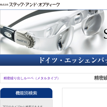
精密繰
精密繰り出しルーペ（メタルタイプ）
下記のタイプから検索できます。