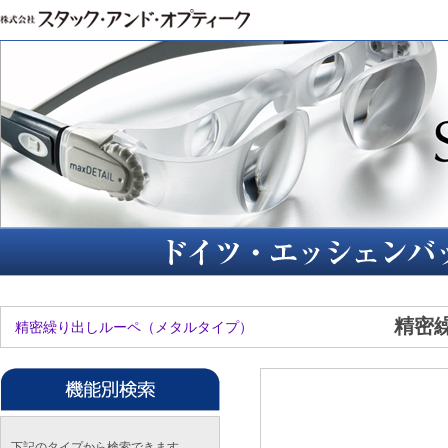
精密繰
精密繰り出しルーペ（メタルタイプ）
下記のタイプから検索できます。