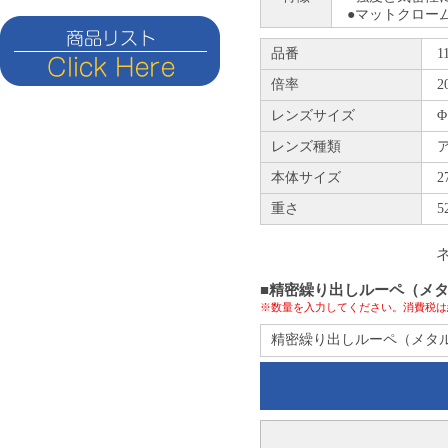
●マットクロー
品番
1
倍率
2
レンズサイズ
Φ
レンズ種類
本体サイズ
2
重さ
5
■精密繰り出しルーペ（メタル
※数量を入力してください。消費税は
精密繰り出しルーペ（メタルタ